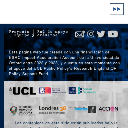
Paginación
Sig
››
pág
Proyecto
|
Red de apoyo
|
Equipo y créditos
Esta página web fue creada con una financiación del
ESRC Impact Acceleration Account de la Universidad de
Oxford entre 2022 y 2023, y cuenta en este momento con
el apoyo del UCL Public Policy’s Research England QR
Policy Support Fund.
Los contenidos de este sitio están publicados bajo la