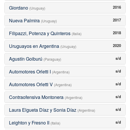
Giordano
2016
(Uruguay)
Nueva Palmira
2017
(Uruguay)
Filipazzi, Potenza y Quinteros
2018
(Italia)
Uruguayos en Argentina
2020
(Uruguay)
Agustín Goiburú
s/d
(Paraguay)
Automotores Orletti I
s/d
(Argentina)
Automotores Orletti V
s/d
(Argentina)
Contraofensiva Montonera
s/d
(Argentina)
Laura Elgueta Díaz y Sonia Díaz
s/d
(Argentina)
Leighton y Fresno II
s/d
(Italia)