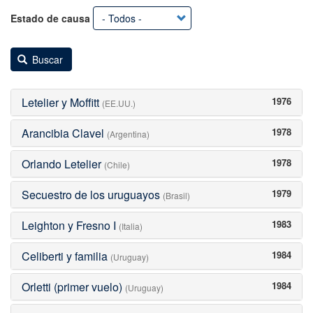
Estado de causa
Buscar
Letelier y Moffitt
1976
(EE.UU.)
Arancibia Clavel
1978
(Argentina)
Orlando Letelier
1978
(Chile)
Secuestro de los uruguayos
1979
(Brasil)
Leighton y Fresno I
1983
(Italia)
Celiberti y familia
1984
(Uruguay)
Orletti (primer vuelo)
1984
(Uruguay)