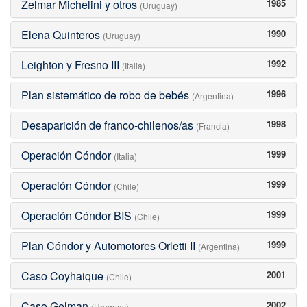
Zelmar Michelini y otros
1985
(Uruguay)
Elena Quinteros
1990
(Uruguay)
Leighton y Fresno III
1992
(Italia)
Plan sistemático de robo de bebés
1996
(Argentina)
Desaparición de franco-chilenos/as
1998
(Francia)
Operación Cóndor
1999
(Italia)
Operación Cóndor
1999
(Chile)
Operación Cóndor BIS
1999
(Chile)
Plan Cóndor y Automotores Orletti II
1999
(Argentina)
Caso Coyhaique
2001
(Chile)
Caso Gelman
2002
(Uruguay)