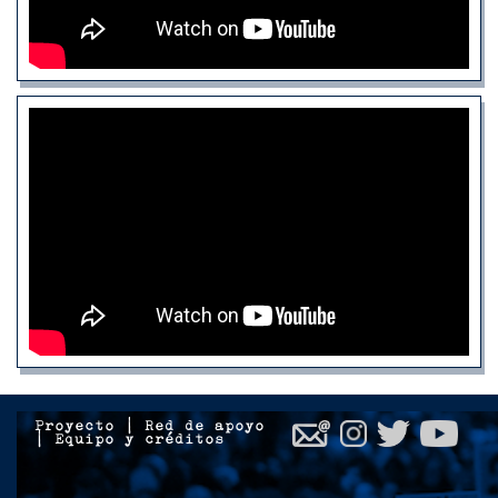
Proyecto
|
Red de apoyo
|
Equipo y créditos