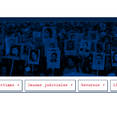
íctimas
Causas judiciales
Recursos
L