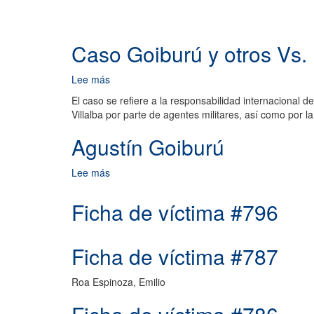
Caso Goiburú y otros Vs.
Lee más
sobre
Caso
El caso se refiere a la responsabilidad internacional
Goiburú
Villalba por parte de agentes militares, así como por l
y
otros
Agustín Goiburú
Vs.
Paraguay
Lee más
sobre
Agustín
Goiburú
Ficha de víctima #796
Ficha de víctima #787
Roa Espinoza, Emilio