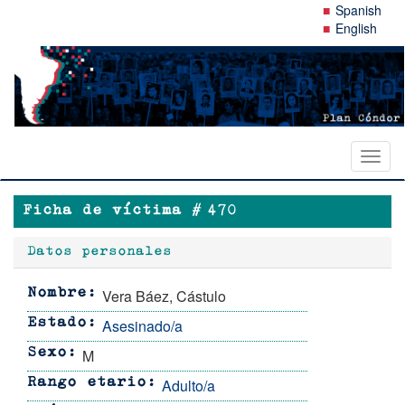
Pasar
Spanish
al
English
contenido
principal
Toggl
naviga
Ficha de víctima #
470
Datos personales
Vera Báez, Cástulo
Nombre
Asesinado/a
Estado
M
Sexo
Adulto/a
Rango etario