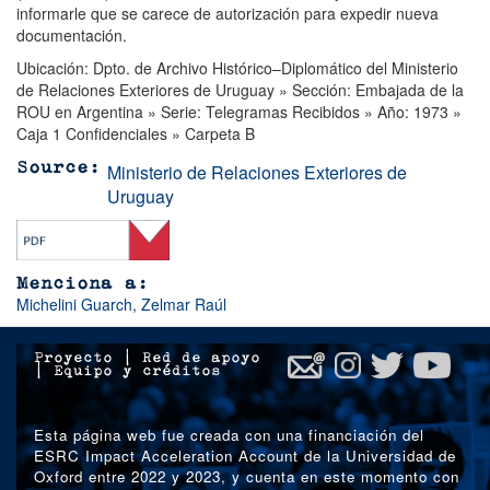
informarle que se carece de autorización para expedir nueva
documentación.
Ubicación: Dpto. de Archivo Histórico–Diplomático del Ministerio
de Relaciones Exteriores de Uruguay » Sección: Embajada de la
ROU en Argentina » Serie: Telegramas Recibidos » Año: 1973 »
Caja 1 Confidenciales » Carpeta B
Ministerio de Relaciones Exteriores de
Source
Uruguay
Menciona a:
Michelini Guarch, Zelmar Raúl
Proyecto
|
Red de apoyo
|
Equipo y créditos
Esta página web fue creada con una financiación del
ESRC Impact Acceleration Account de la Universidad de
Oxford entre 2022 y 2023, y cuenta en este momento con