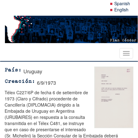
Pasar
Spanish
al
English
contenido
principal
Toggl
naviga
Uruguay
País
6/9/1973
Creación
Télex C227/6P de fecha 6 de setiembre de
1973 (Claro y Cifrado) procedente de
Cancillería (DIPLOMACIA) dirigido a la
Embajada de Uruguay en Argentina
(URUBAIRES) en respuesta a la consulta
transmitida en el Télex C481, se instruye
que en caso de presentarse el interesado
(Sr. Michelini) la Sección Consular de la Embajada deberá