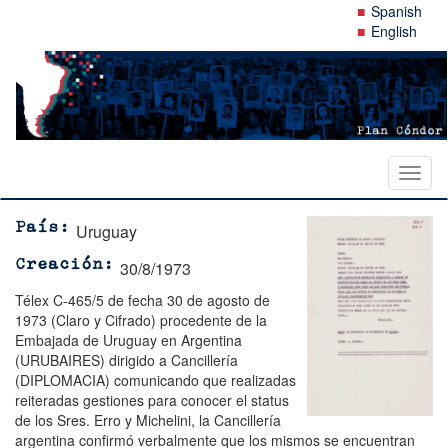
Pasar
Spanish
al
English
contenido
principal
Toggl
naviga
Uruguay
País
30/8/1973
Creación
Télex C-465/5 de fecha 30 de agosto de
1973 (Claro y Cifrado) procedente de la
Embajada de Uruguay en Argentina
(URUBAIRES) dirigido a Cancillería
(DIPLOMACIA) comunicando que realizadas
reiteradas gestiones para conocer el status
de los Sres. Erro y Michelini, la Cancillería
argentina confirmó verbalmente que los mismos se encuentran