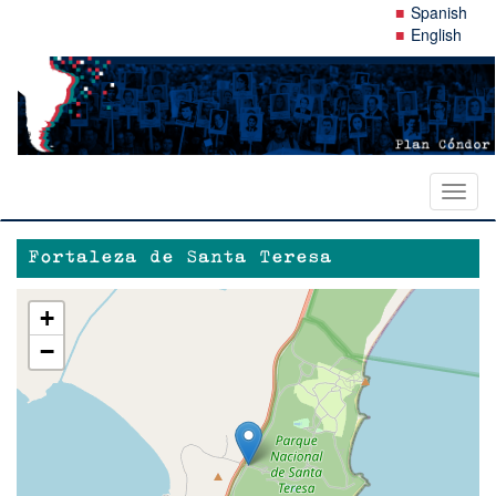
Pasar
Spanish
al
English
contenido
principal
Toggl
naviga
Fortaleza de Santa Teresa
+
−