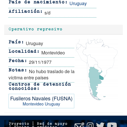
Uruguay
País de nacimiento
s/d
Afiliación
Operativo represivo
Uruguay
País
Montevideo
Localidad
29/11/1977
Fecha
No hubo traslado de la
Notas
víctima entre países
Centros de detención
conocidos
Fusileros Navales (FUSNA)
Montevideo
Uruguay
Proyecto
|
Red de apoyo