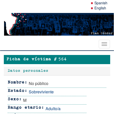
Pasar
Spanish
al
English
contenido
principal
Toggl
naviga
Ficha de víctima #
564
Datos personales
No público
Nombre
Sobreviviente
Estado
M
Sexo
Adulto/a
Rango etario