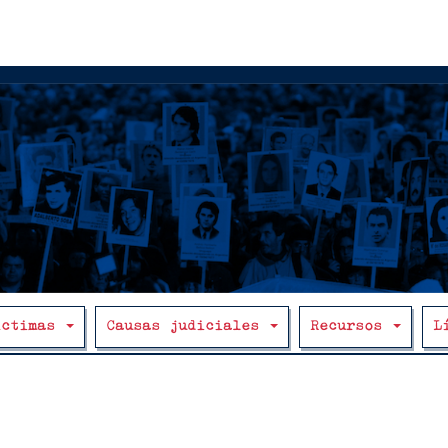
íctimas
Causas judiciales
Recursos
L