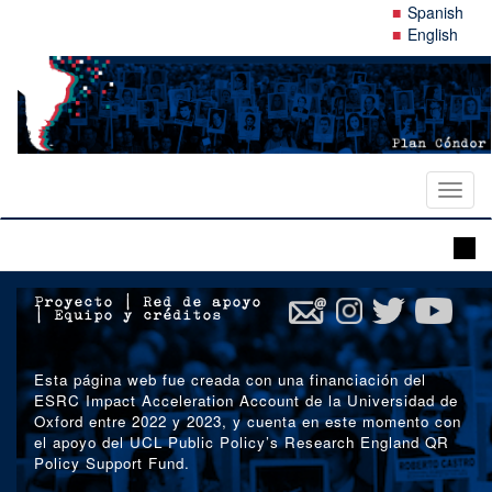
Pasar
Spanish
al
English
contenido
principal
Toggl
naviga
Proyecto
|
Red de apoyo
|
Equipo y créditos
Esta página web fue creada con una financiación del
ESRC Impact Acceleration Account de la Universidad de
Oxford entre 2022 y 2023, y cuenta en este momento con
el apoyo del UCL Public Policy’s Research England QR
Policy Support Fund.