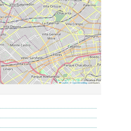
Leaflet
|
©
OpenStreetMap
contributors