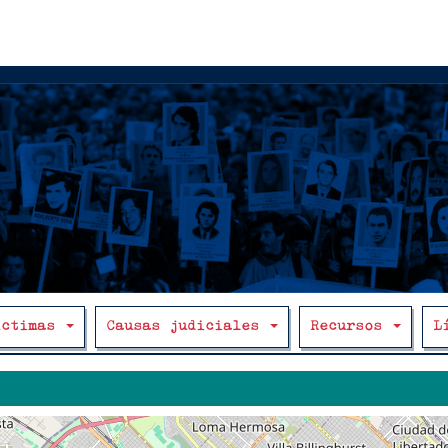
íctimas
Causas judiciales
Recursos
L