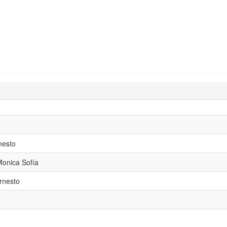
a
nesto
Monica Sofía
rnesto