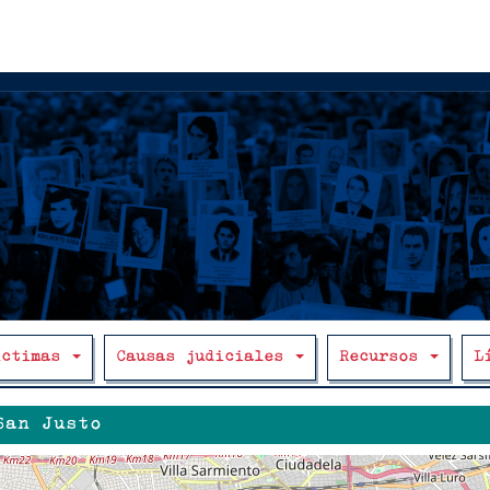
íctimas
Causas judiciales
Recursos
L
San Justo