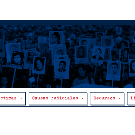
íctimas
Causas judiciales
Recursos
L