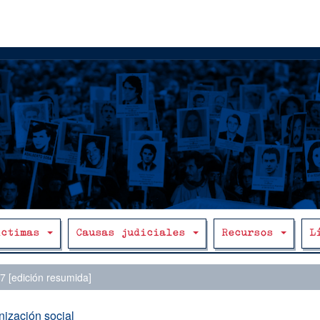
íctimas
Causas judiciales
Recursos
L
 [edición resumida]
ización social