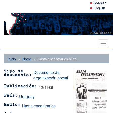
Pasar
Spanish
al
English
contenido
principal
Toggl
naviga
Inicio
Node
Hasta encontrarlos nº 25
Documento de
Tipo de
documento
organización social
12/1986
Publicación
Uruguay
País
Hasta encontrarlos
Medio