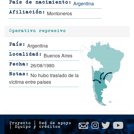
Argentina
País de nacimiento
Montoneros
Afiliación
Operativo represivo
Argentina
País
Buenos Aires
Localidad
26/08/1980
Fecha
No hubo traslado de la
Notas
víctima entre países
Proyecto
|
Red de apoyo
|
Equipo y créditos