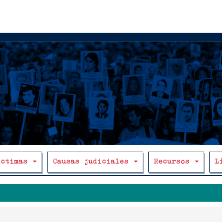
íctimas
Causas judiciales
Recursos
L