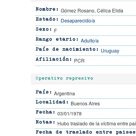
Gómez Rosano, Célica Elida
Nombre
Desaparecido/a
Estado
F
Sexo
Adulto/a
Rango etario
Uruguay
País de nacimiento
PCR
Afiliación
Operativo represivo
Argentina
País
Buenos Aires
Localidad
03/01/1978
Fecha
Hubo traslado de la víctima entre pa
Notas
Fecha de traslado entre paises