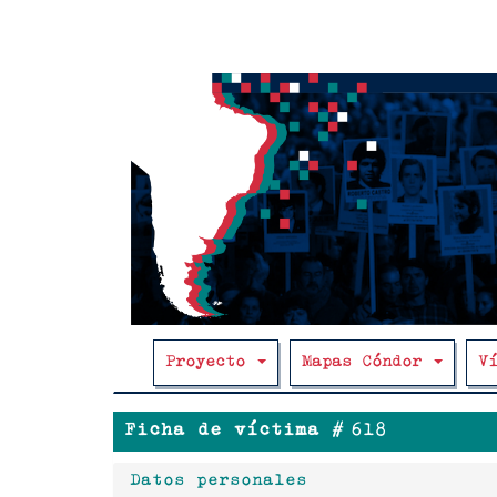
Main
Pasar
al
navigation
contenido
principal
Proyecto
Mapas Cóndor
V
Ficha de víctima #
618
Datos personales