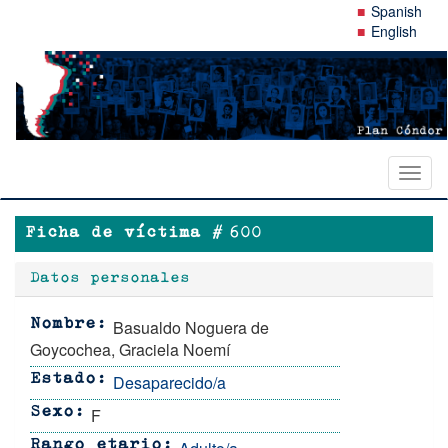
Pasar
Spanish
al
English
contenido
principal
Toggl
naviga
Ficha de víctima #
600
Datos personales
Basualdo Noguera de
Nombre
Goycochea, Graciela Noemí
Desaparecido/a
Estado
F
Sexo
Rango etario