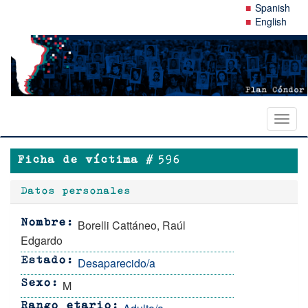
Pasar
Spanish
al
English
contenido
principal
Toggl
naviga
Ficha de víctima #
596
Datos personales
Borelli Cattáneo, Raúl
Nombre
Edgardo
Desaparecido/a
Estado
M
Sexo
Rango etario