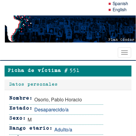
Pasar
Spanish
al
English
contenido
principal
Toggl
naviga
Ficha de víctima #
551
Datos personales
Osorio, Pablo Horacio
Nombre
Desaparecido/a
Estado
M
Sexo
Adulto/a
Rango etario