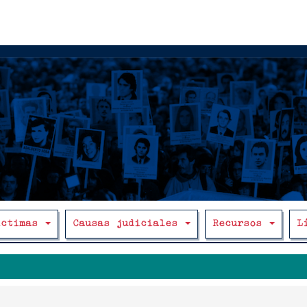
íctimas
Causas judiciales
Recursos
L