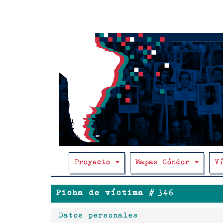
Main
Pasar
al
navigation
contenido
principal
Proyecto
Mapas Cóndor
V
Ficha de víctima #
346
Datos personales