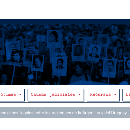
íctimas
Causas judiciales
Recursos
L
nexiones ilegales entre los regimenes de la Argentina y del Uruguay