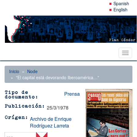
Pasar
Spanish
al
English
contenido
principal
Toggl
naviga
Inicio
Node
"El capital está devorando Iberoamérica…"
Prensa
Tipo de
documento
25/3/1978
Publicación
Archivo de Enrique
Orígen
Rodríguez Larreta