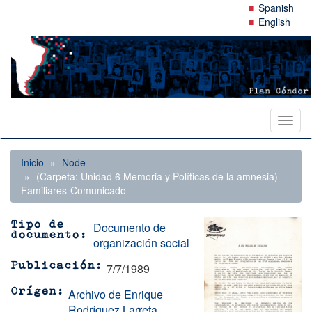
Pasar
Spanish
al
English
contenido
principal
Toggl
naviga
Inicio
Node
(Carpeta: Unidad 6 Memoria y Políticas de la amnesia)
Familiares-Comunicado
Documento de
Tipo de
documento
organización social
7/7/1989
Publicación
Archivo de Enrique
Orígen
Rodríguez Larreta