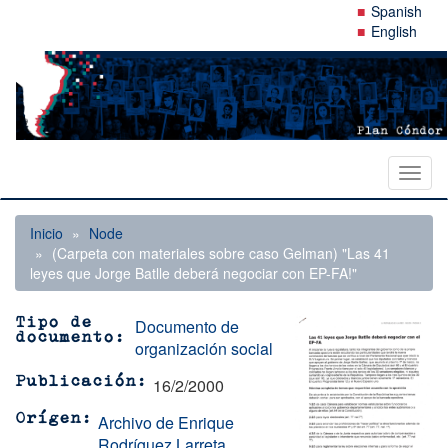
Pasar
Spanish
al
English
contenido
principal
Toggl
naviga
Inicio
Node
(Carpeta con materiales sobre caso Gelman) "Las 41
leyes que Jorge Batlle deberá negociar con EP-FA!"
Documento de
Tipo de
documento
organización social
16/2/2000
Publicación
Archivo de Enrique
Orígen
Rodríguez Larreta