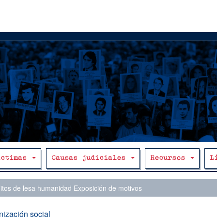
íctimas
Causas judiciales
Recursos
L
itos de lesa humanidad Exposición de motivos
ización social