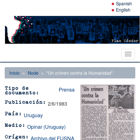
Pasar
Spanish
al
English
contenido
principal
Toggl
naviga
Inicio
Node
"Un crímen contra la Humanidad"
Prensa
Tipo de
documento
2/6/1983
Publicación
Uruguay
País
Opinar (Uruguay)
Medio
Archivo del FUSNA
Orígen