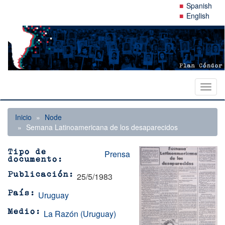
Pasar
Spanish
al
English
contenido
principal
Toggl
naviga
Inicio
Node
Semana Latinoamericana de los desaparecidos
Prensa
Tipo de
documento
25/5/1983
Publicación
Uruguay
País
La Razón (Uruguay)
Medio