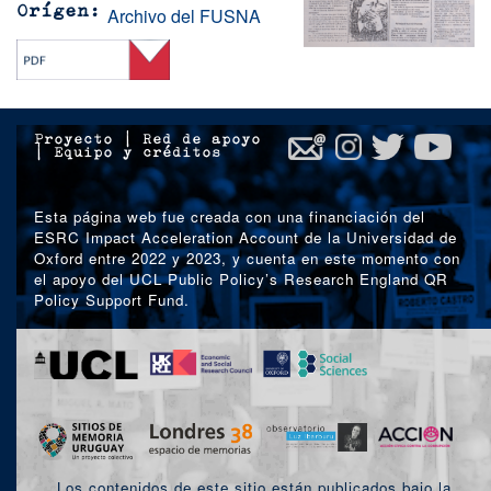
Archivo del FUSNA
Orígen
Proyecto
|
Red de apoyo
|
Equipo y créditos
Esta página web fue creada con una financiación del
ESRC Impact Acceleration Account de la Universidad de
Oxford entre 2022 y 2023, y cuenta en este momento con
el apoyo del UCL Public Policy’s Research England QR
Policy Support Fund.
Los contenidos de este sitio están publicados bajo la