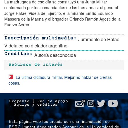
La madrugada de ese día se constituyó una Junta Militar
conformada por los
comandantes de las tres armas: el general
Jorge Rafael Videla del Ejército, el
almirante Emilio Eduardo
Massera de la Marina y el brigadier Orlando Ramón
Agosti de la
Fuerza Áerea.
Juramento de Rafael
Descripción multimedia
Videla como dictador argentino
Autoría desconocida
Creditos
Recursos de interés
La última dictadura militar. Mejor no hablar de ciertas
cosas.
Proyecto
|
Red de apoyo
|
Equipo y créditos
Esta página web fue creada con una financiación del
ESRC Impact Acceleration Account de la Universidad de