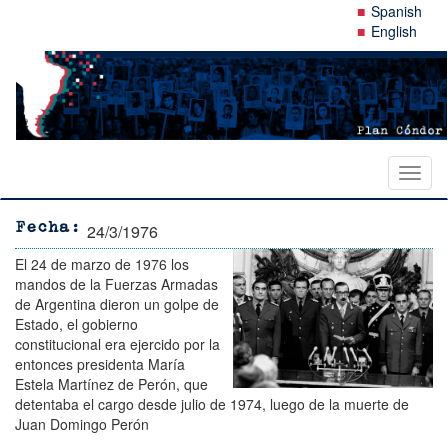
Pasar
Spanish
al
English
contenido
principal
Toggl
naviga
24/3/1976
Fecha
El 24 de marzo de 1976 los
mandos de la Fuerzas Armadas
de Ar
gentina dieron un golpe de
Estado, el gobierno
constitucional era ejercido por la
entonces presidenta María
Estela Martínez de Perón, que
detentaba el cargo desde julio de
1974, luego de la muerte de
Juan Domingo Perón