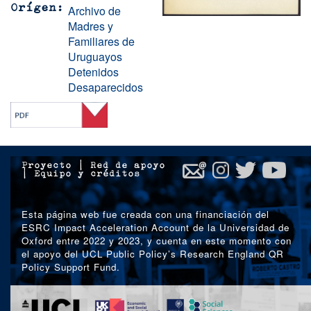
Archivo de
Orígen
Madres y
Familiares de
Uruguayos
Detenidos
Desaparecidos
Proyecto
|
Red de apoyo
|
Equipo y créditos
Esta página web fue creada con una financiación del
ESRC Impact Acceleration Account de la Universidad de
Oxford entre 2022 y 2023, y cuenta en este momento con
el apoyo del UCL Public Policy’s Research England QR
Policy Support Fund.