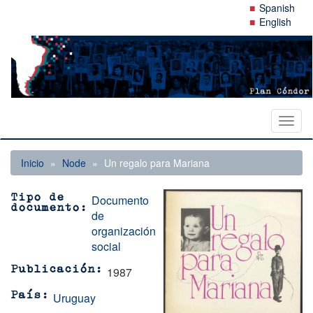
Pasar
Spanish
al
English
contenido
principal
Toggl
naviga
Inicio
Node
Un regalo para Mariana
Documento
Tipo de
documento
de
organización
social
1987
Publicación
Uruguay
País