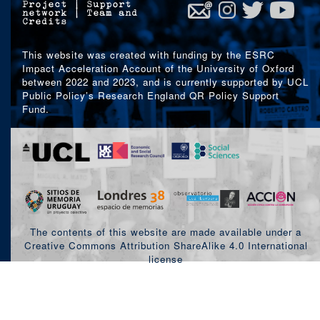
están
Project
|
Support
network
|
Team and
muertos
Credits
:
Ahora
This website was created with funding by the ESRC
la
Impact Acceleration Account of the University of Oxford
justicia
between 2022 and 2023, and is currently supported by UCL
Public Policy’s Research England QR Policy Support
Fund.
The contents of this website are made available under a
Creative Commons Attribution ShareAlike 4.0 International
license