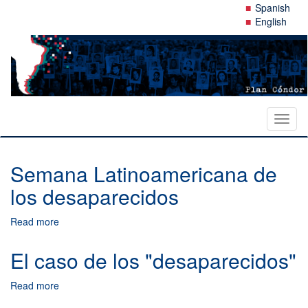
Skip
Spanish
to
English
main
content
Toggl
naviga
Semana Latinoamericana de
los desaparecidos
Read more
about
Semana
Latinoamericana
El caso de los "desaparecidos"
de
los
Read more
about
desaparecidos
El