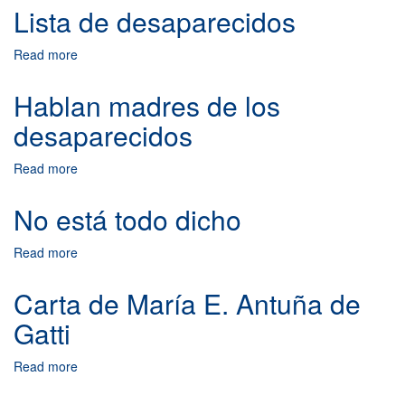
caso
Lista de desaparecidos
de
los
Read more
about
"desaparecidos"
Lista
de
Hablan madres de los
desaparecidos
desaparecidos
Read more
about
Hablan
madres
No está todo dicho
de
los
Read more
about
desaparecidos
No
está
Carta de María E. Antuña de
todo
Gatti
dicho
Read more
about
Carta
de