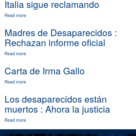
Italia sigue reclamando
María
E.
Read more
about
Antuña
Italia
de
sigue
Madres de Desaparecidos :
Gatti
reclamando
Rechazan informe oficial
Read more
about
Madres
de
Carta de Irma Gallo
Desaparecidos
:
Read more
about
Rechazan
Carta
informe
de
Los desaparecidos están
oficial
Irma
muertos : Ahora la justicia
Gallo
Read more
about
Los
desaparecidos